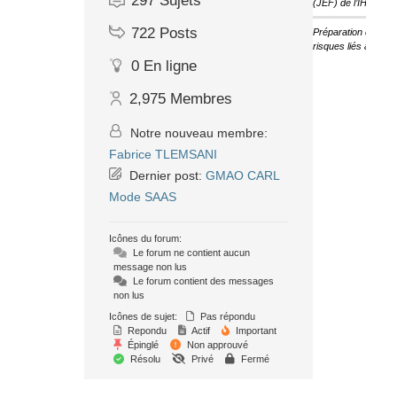
297
Sujets
(JEF) de l’IHF
722
Posts
Préparation des ét
risques liés au cha
0
En ligne
2,975
Membres
Notre nouveau membre:
Fabrice TLEMSANI
Dernier post:
GMAO CARL
Mode SAAS
Icônes du forum:
Le forum ne contient aucun
message non lus
Le forum contient des messages
non lus
Icônes de sujet:
Pas répondu
Repondu
Actif
Important
Épinglé
Non approuvé
Résolu
Privé
Fermé