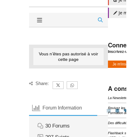
Je m'insc
Connexio
Inscrivez-vous à
Vous n’êtes pas autorisé à voir
cette page
Je m'inscris
Share:
A consulte
La Newsletter d’I
Forum Information
Revivez les temps 
Formation de l’IHF
Des difficultés pou
30
Forums
Flashback sur les 