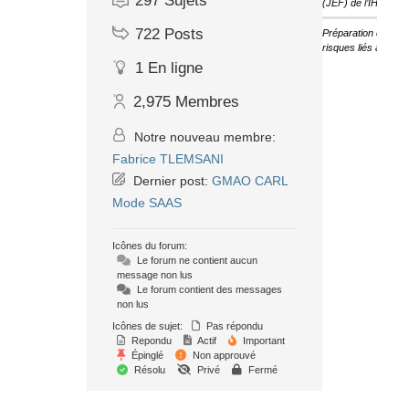
297
Sujets
(JEF) de l’IHF
722
Posts
Préparation des ét
risques liés au cha
1
En ligne
2,975
Membres
Notre nouveau membre:
Fabrice TLEMSANI
Dernier post:
GMAO CARL
Mode SAAS
Icônes du forum:
Le forum ne contient aucun
message non lus
Le forum contient des messages
non lus
Icônes de sujet:
Pas répondu
Repondu
Actif
Important
Épinglé
Non approuvé
Résolu
Privé
Fermé