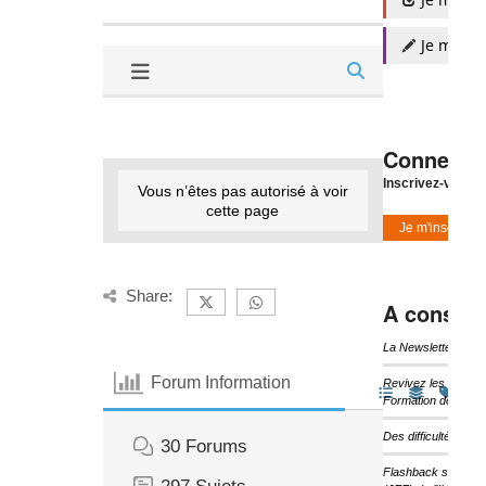
Je m'insc
Connexio
Inscrivez-vous à
Vous n’êtes pas autorisé à voir
cette page
Je m'inscris
Share:
A consulte
La Newsletter d’I
Forum Information
Revivez les temps 
Formation de l’IHF
Des difficultés pou
30
Forums
Flashback sur les 