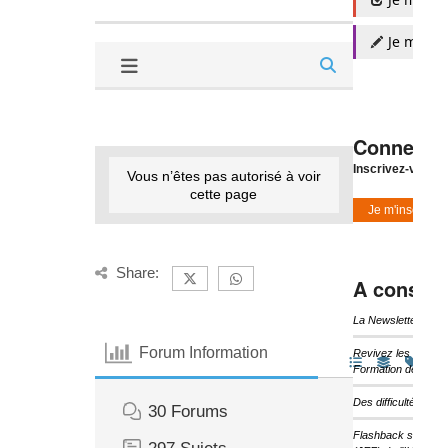
Je m'insc
Connexio
Inscrivez-vous à
Vous n’êtes pas autorisé à voir
cette page
Je m'inscris
Share:
A consulte
La Newsletter d’I
Forum Information
Revivez les temps 
Formation de l’IHF
Des difficultés pou
30
Forums
Flashback sur les 