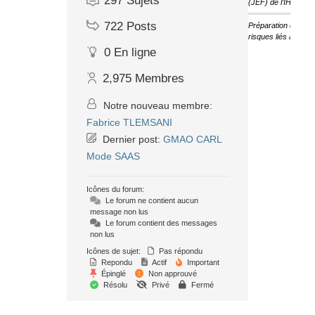
297
Sujets
(JEF) de l’IHF
722
Posts
Préparation des ét
risques liés au cha
0
En ligne
2,975
Membres
Notre nouveau membre:
Fabrice TLEMSANI
Dernier post:
GMAO CARL
Mode SAAS
Icônes du forum:
Le forum ne contient aucun
message non lus
Le forum contient des messages
non lus
Icônes de sujet:
Pas répondu
Repondu
Actif
Important
Épinglé
Non approuvé
Résolu
Privé
Fermé