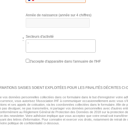
Année de naissance (année sur 4 chiffres)
Secteurs d'activité
*
J'accepte d'apparaitre dans l'annuaire de l'IHF
MATIONS SAISIES SOIENT EXPLOITÉES POUR LES FINALITÉS DÉCRITES CI
se vos données personnelles collectées dans ce formulaire dans le but d'enregistrer votre ad
occurrence, vous autorisez l'Association IHF à communiquer occasionnellement avec vous s'il
tions et ses appels de cotisation, via les coordonnées collectées dans le formulaire. Afin de p
e pas divulguer, ne pas transmettre, ni partager vos données personnelles avec d'autres enti
s, conformément au Règlement Général de Protection des Données de 2018 sur la protection 
ion des newsletter. Votre adhésion implique que vous acceptez que votre email soit transfére
yant des lettres d'information. Pour connaitre et exercer vos droits, notamment de retrait d
notre politique de confidentialité ci-dessous.