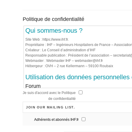
Politique de confidentialité
Qui sommes-nous ?
Site Web : https://www.ihf.fr.
Propriétaire : IHF – Ingénieurs Hospitaliers de France – Associatio
Créateur : Le Conseil d’administration d’IHF
Responsable publication : Président de l’association – secretaria
Webmaster : Webmaster IHF – webmaster@ihf.fr
Hébergeur : OVH – 2 rue Kellermann – 59100 Roubaix
Utilisation des données personnelles 
Forum
Je suis d'accord avec le Politique
Quand vous laissez un commentaire sur notre forum, les données ins
de confidentialité
votre navigateur sont collectés pour nous aider à la détection des
JOIN OUR MAILING LIST.
Médias
Adhérents et abonnés IHF.fr
Si vous êtes un utilisateur ou une utilisatrice enregistré·e et que 
images contenant des données EXIF de coordonnées GPS. Les visite
images.