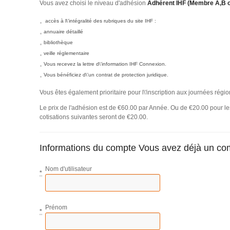
Vous avez choisi le niveau d'adhésion
Adhérent IHF (Membre A,B 
accès à l\'intégralité des rubriques du site IHF :
annuaire détaillé
bibliothèque
veille réglementaire
Vous recevez la lettre d\'information IHF Connexion.
Vous bénéficiez d\'un contrat de protection juridique.
Vous êtes également prioritaire pour l\'inscription aux journées régi
Le prix de l'adhésion est de €60.00 par Année. Ou de €20.00 pour l
cotisations suivantes seront de €20.00.
Informations du compte
Vous avez déjà un co
Nom d'utilisateur
*
Prénom
*