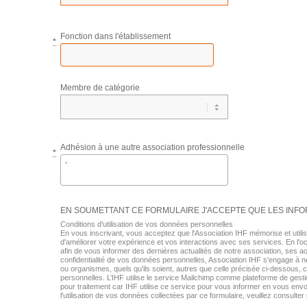
Fonction dans l'établissement
*
Membre de catégorie
Adhésion à une autre association professionnelle
*
EN SOUMETTANT CE FORMULAIRE J'ACCEPTE QUE LES INFOR
Conditions d'utilisation de vos données personnelles
En vous inscrivant, vous acceptez que l'Association IHF mémorise et utili
d'améliorer votre expérience et vos interactions avec ses services. En l'
afin de vous informer des dernières actualités de notre association, ses ac
confidentialité de vos données personnelles, Association IHF s'engage à n
ou organismes, quels qu'ils soient, autres que celle précisée ci-dessou
personnelles. L’IHF utilise le service Mailchimp comme plateforme de gest
pour traitement car IHF utilise ce service pour vous informer en vous envo
l'utilisation de vos données collectées par ce formulaire, veuillez consulter 