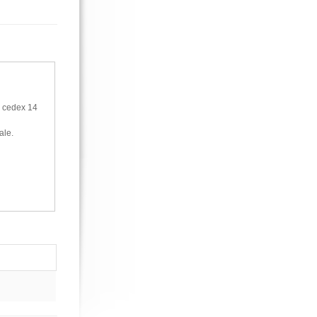
s cedex 14
ale.
tilisateur de
ser des
n depuis ces