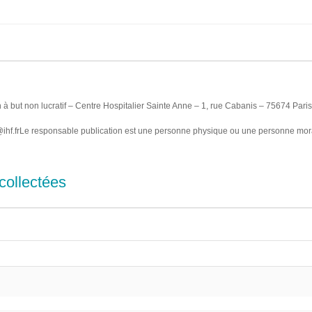
n à but non lucratif – Centre Hospitalier Sainte Anne – 1, rue Cabanis – 75674 Pari
t@ihf.frLe responsable publication est une personne physique ou une personne mor
collectées
crites dans le formulaire de commentaire, mais aussi votre adresse IP et l’agent u
 commentaires indésirables.
vous téléversez des images sur le site web, nous vous conseillons d’éviter de téléver
urs de votre site web peuvent télécharger et extraire des données de localisatio