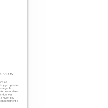
-DESSOUS.
hésion,
 le juge opportun
rotéger la
tés, entreprises
des données
r à Mailchimp
e consentement a