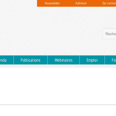
Newsletter
Adhérer
Se conne
enda
Publications
Webinaires
Emploi
Fo