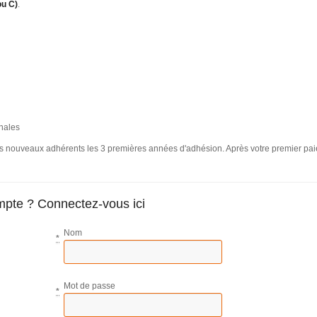
ou C)
.
onales
es nouveaux adhérents les 3 premières années d'adhésion. Après votre premier pai
mpte ?
Connectez-vous ici
Nom
*
Mot de passe
*