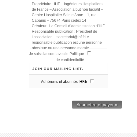
Propriétaire : IHF – Ingénieurs Hospitaliers
de France – Association à but non lucratif –
Centre Hospitalier Sainte Anne – 1, rue
Cabanis – 75674 Paris cedex 14
Créateur : Le Conseil d’administration d’IHF
Responsable publication : Président de
l’association – secretariat@ihf.frLe
responsable publication est une personne
physique ou une personne morale.
Webmaster : Webmaster IHF –
Je suis d'accord avec le Politique
webmaster@ihf.fr
de confidentialité
Hébergeur : OVH – 2 rue Kellermann –
JOIN OUR MAILING LIST.
59100 Roubaix
Utilisation des données
Adhérents et abonnés IHF.fr
personnelles collectées
Forum
Quand vous laissez un commentaire sur
notre forum, les données inscrites dans le
formulaire de commentaire, mais aussi votre
adresse IP et l’agent utilisateur de votre
navigateur sont collectés pour nous aider à
la détection des commentaires indésirables.