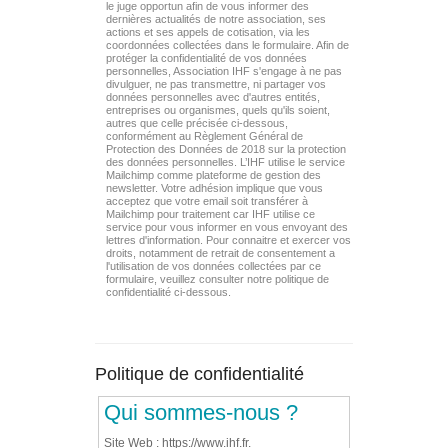
le juge opportun afin de vous informer des
dernières actualités de notre association, ses
actions et ses appels de cotisation, via les
coordonnées collectées dans le formulaire. Afin de
protéger la confidentialité de vos données
personnelles, Association IHF s'engage à ne pas
divulguer, ne pas transmettre, ni partager vos
données personnelles avec d'autres entités,
entreprises ou organismes, quels qu'ils soient,
autres que celle précisée ci-dessous,
conformément au Règlement Général de
Protection des Données de 2018 sur la protection
des données personnelles. L’IHF utilise le service
Mailchimp comme plateforme de gestion des
newsletter. Votre adhésion implique que vous
acceptez que votre email soit transférer à
Mailchimp pour traitement car IHF utilise ce
service pour vous informer en vous envoyant des
lettres d'information. Pour connaitre et exercer vos
droits, notamment de retrait de consentement a
l'utilisation de vos données collectées par ce
formulaire, veuillez consulter notre politique de
confidentialité ci-dessous.
Politique de confidentialité
Qui sommes-nous ?
Site Web : https://www.ihf.fr.