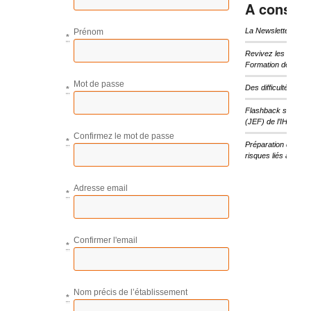
A consulte
La Newsletter d’I
Prénom
*
Revivez les temps 
Formation de l’IHF
Mot de passe
Des difficultés pou
*
Flashback sur les 
(JEF) de l’IHF
Confirmez le mot de passe
*
Préparation des ét
risques liés au cha
Adresse email
*
Confirmer l'email
*
Nom précis de l’établissement
*