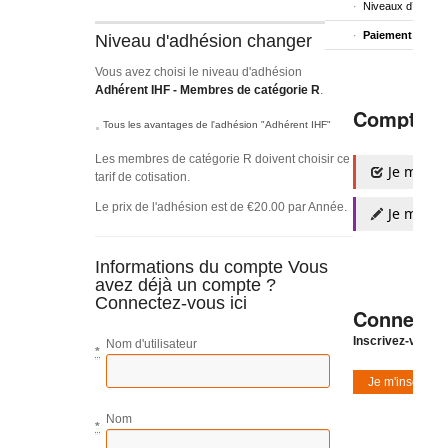
Niveaux d’adhési
Paiement adhés
Niveau d'adhésion
changer
Vous avez choisi le niveau d'adhésion
Adhérent IHF - Membres de catégorie R
.
Compte I
Tous les avantages de l'adhésion "Adhérent IHF"
Les membres de catégorie R doivent choisir ce
Je m'auth
tarif de cotisation.
Le prix de l'adhésion est de €20.00 par Année.
Je m'insc
Informations du compte
Vous
avez déjà un compte ?
Connectez-vous ici
Connexio
Inscrivez-vous à
Nom d'utilisateur
*
Je m'inscris
Nom
*