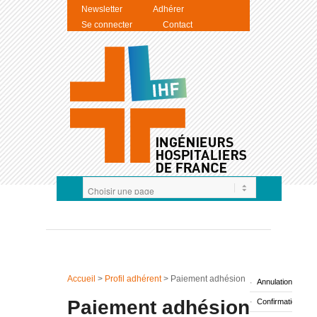
Newsletter
Adhérer
Se connecter
Contact
Accueil
>
Profil adhérent
>
Paiement adhésion
Annulation d’adhé
Paiement adhésion
Confirmation d’ins