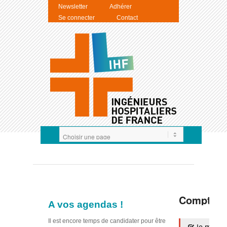
Newsletter
Adhérer
Se connecter
Contact
Compte I
A vos agendas !
Il est encore temps de candidater pour être
Je m'auth