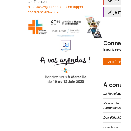
conférencier :
https://www.journees-ihf.com/appel-
Je m'insc
conferenciers-2019
Connexio
Inscrivez-vous à
Je m'inscris
A consulte
La Newsletter d’I
Revivez les temps 
Formation de l’IHF
Des difficultés pou
Flashback sur les 