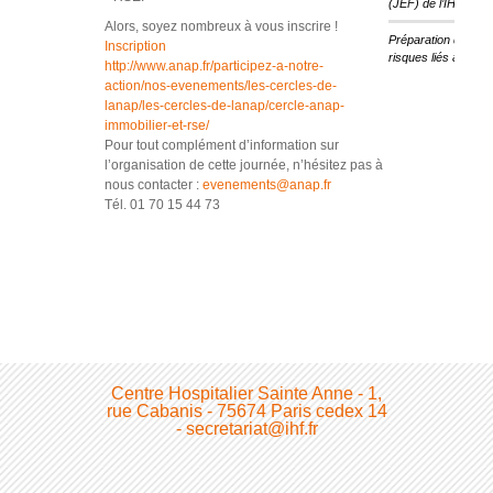
(JEF) de l’IHF
Alors, soyez nombreux à vous inscrire !
Préparation des ét
Inscription
risques liés au cha
http://www.anap.fr/participez-a-notre-
action/nos-evenements/les-cercles-de-
lanap/les-cercles-de-lanap/cercle-anap-
immobilier-et-rse/
Pour tout complément d’information sur
l’organisation de cette journée, n’hésitez pas à
nous contacter :
evenements@anap.fr
Tél. 01 70 15 44 73
Centre Hospitalier Sainte Anne - 1,
rue Cabanis - 75674 Paris cedex 14
- secretariat@ihf.fr