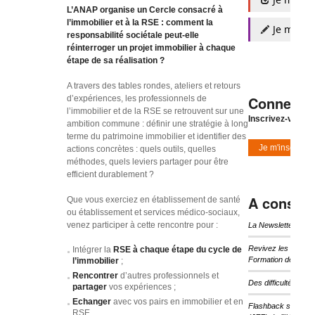
L’ANAP organise un Cercle consacré à
l’immobilier et à la RSE : comment la
Je m'insc
responsabilité sociétale peut-elle
réinterroger un projet immobilier à chaque
étape de sa réalisation ?
A travers des tables rondes, ateliers et retours
Connexio
d’expériences, les professionnels de
l’immobilier et de la RSE se retrouvent sur une
Inscrivez-vous à
ambition commune : définir une stratégie à long
terme du patrimoine immobilier et identifier des
Je m'inscris
actions concrètes : quels outils, quelles
méthodes, quels leviers partager pour être
efficient durablement ?
A consulte
Que vous exerciez en établissement de santé
ou établissement et services médico-sociaux,
venez participer à cette rencontre pour :
La Newsletter d’I
Revivez les temps 
Intégrer la
RSE à chaque étape du cycle de
Formation de l’IHF
l’immobilier
;
Rencontrer
d’autres professionnels et
Des difficultés pou
partager
vos expériences ;
Echanger
avec vos pairs en immobilier et en
Flashback sur les 
RSE.