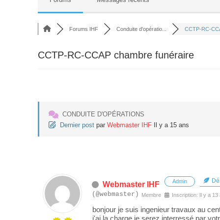
Forums IHF
Conduite d'opératio...
CCTP-RC-CCA
CCTP-RC-CCAP chambre funéraire
CONDUITE D'OPÉRATIONS
Dernier post
par
Webmaster IHF
Il y a 15 ans
Déb
Admin
Webmaster IHF
(@webmaster)
Membre
Inscription: Il y a 13
bonjour je suis ingenieur travaux au cen
j'ai la charge je serez interressé par v