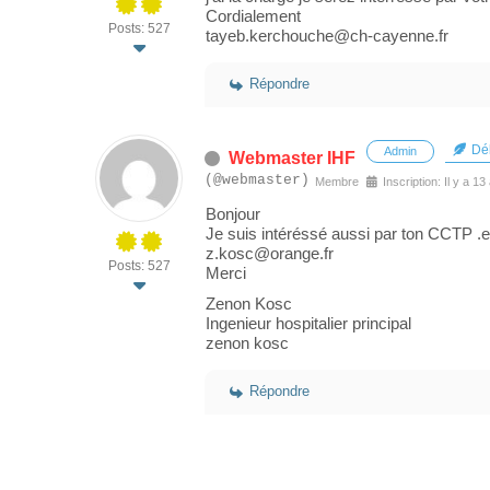
Cordialement
Posts: 527
tayeb.kerchouche@ch-cayenne.fr
Répondre
Déb
Admin
Webmaster IHF
(@webmaster)
Membre
Inscription: Il y a 13
Bonjour
Je suis intéréssé aussi par ton CCTP .
z.kosc@orange.fr
Posts: 527
Merci
Zenon Kosc
Ingenieur hospitalier principal
zenon kosc
Répondre