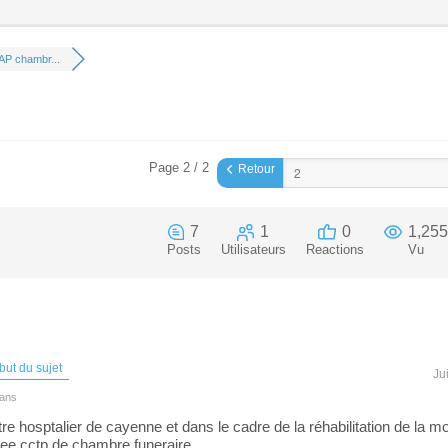
P chambr...
Page 2 / 2
Retour
7
1
0
1,255
Posts
Utilisateurs
Reactions
Vu
ut du sujet
Ju
 ans
tre hosptalier de cayenne et dans le cadre de la réhabilitation de la m
otree cctp de chambre funeraire