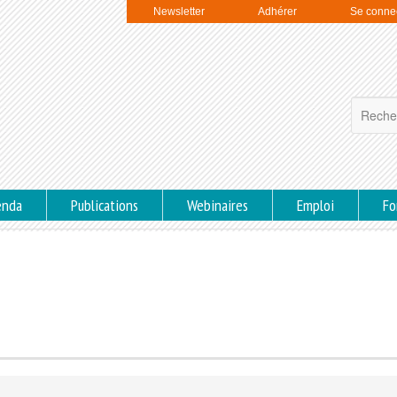
Newsletter
Adhérer
Se conne
enda
Publications
Webinaires
Emploi
Fo