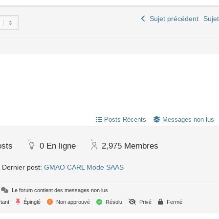
Sujet précédent
Suje
Posts Récents
Messages non lus
osts
0
En ligne
2,975
Membres
Dernier post:
GMAO CARL Mode SAAS
Le forum contient des messages non lus
tant
Épinglé
Non approuvé
Résolu
Privé
Fermé