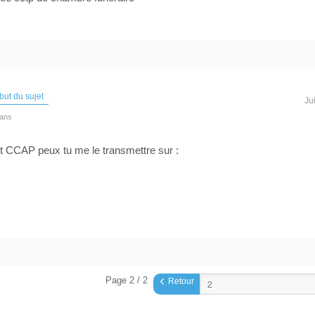
ut du sujet
Ju
 ans
et CCAP peux tu me le transmettre sur :
Page 2 / 2
Retour