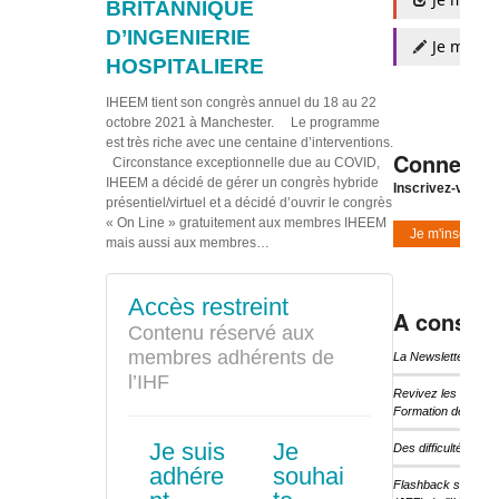
BRITANNIQUE
D’INGENIERIE
Je m'insc
HOSPITALIERE
IHEEM tient son congrès annuel du 18 au 22
octobre 2021 à Manchester. Le programme
est très riche avec une centaine d’interventions.
Connexio
Circonstance exceptionnelle due au COVID,
IHEEM a décidé de gérer un congrès hybride
Inscrivez-vous à
présentiel/virtuel et a décidé d’ouvrir le congrès
« On Line » gratuitement aux membres IHEEM
Je m'inscris
mais aussi aux membres…
Accès restreint
A consulte
Contenu réservé aux
membres adhérents de
La Newsletter d’I
l’IHF
Revivez les temps 
Formation de l’IHF
Je suis
Je
Des difficultés pou
adhére
souhai
Flashback sur les 