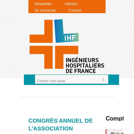
Newsletter
Adhérer
Se connecter
Contact
Compte I
CONGRÈS ANNUEL DE
L’ASSOCIATION
Je m'auth