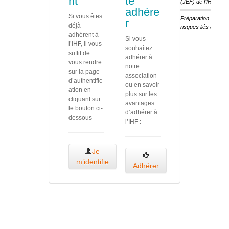
nt
te
(JEF) de l’IHF
adhére
Si vous êtes
Préparation des ét
r
déjà
risques liés au cha
adhérent à
Si vous
l’IHF, il vous
souhaitez
suffit de
adhérer à
vous rendre
notre
sur la page
association
d’authentific
ou en savoir
ation en
plus sur les
cliquant sur
avantages
le bouton ci-
d’adhérer à
dessous
l’IHF :
Je
m’identifie
Adhérer