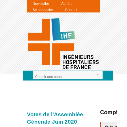
Newsletter
Adhérer
Se connecter
Contact
Compte I
Votes de l’Assemblée
Générale Juin 2020
Je m'auth