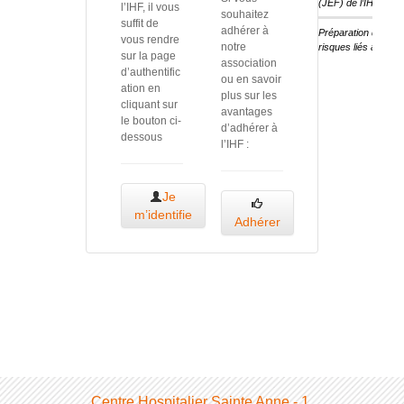
(JEF) de l’IHF
l’IHF, il vous
souhaitez
suffit de
adhérer à
Préparation des ét
vous rendre
notre
risques liés au cha
sur la page
association
d’authentific
ou en savoir
ation en
plus sur les
cliquant sur
avantages
le bouton ci-
d’adhérer à
dessous
l’IHF :
Je
m’identifie
Adhérer
Centre Hospitalier Sainte Anne - 1,