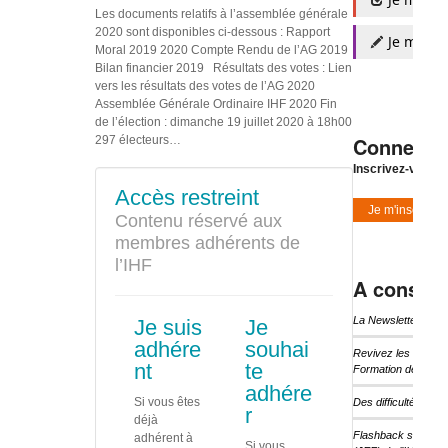
Les documents relatifs à l’assemblée générale
2020 sont disponibles ci-dessous : Rapport
Je m'insc
Moral 2019 2020 Compte Rendu de l’AG 2019
Bilan financier 2019 Résultats des votes : Lien
vers les résultats des votes de l’AG 2020
Assemblée Générale Ordinaire IHF 2020 Fin
de l’élection : dimanche 19 juillet 2020 à 18h00
Connexio
297 électeurs…
Inscrivez-vous à
Accès restreint
Je m'inscris
Contenu réservé aux
membres adhérents de
l’IHF
A consulte
La Newsletter d’I
Je suis
Je
adhére
souhai
Revivez les temps 
nt
te
Formation de l’IHF
adhére
Si vous êtes
Des difficultés pou
r
déjà
Flashback sur les 
adhérent à
Si vous