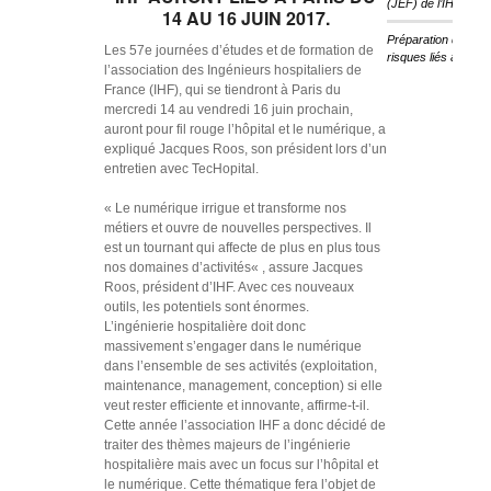
(JEF) de l’IHF
14 AU 16 JUIN 2017.
Préparation des ét
Les 57e journées d’études et de formation de
risques liés au cha
l’association des Ingénieurs hospitaliers de
France (IHF), qui se tiendront à Paris du
mercredi 14 au vendredi 16 juin prochain,
auront pour fil rouge l’hôpital et le numérique, a
expliqué Jacques Roos, son président lors d’un
entretien avec TecHopital.
«
Le numérique irrigue et transforme nos
métiers et ouvre de nouvelles perspectives. Il
est un tournant qui affecte de plus en plus tous
nos domaines d’activités
« , assure Jacques
Roos, président d’IHF. Avec ces nouveaux
outils, les potentiels sont énormes.
L’ingénierie hospitalière doit donc
massivement s’engager dans le numérique
dans l’ensemble de ses activités (exploitation,
maintenance, management, conception) si elle
veut rester efficiente et innovante, affirme-t-il.
Cette année l’association IHF a donc décidé de
traiter des thèmes majeurs de l’ingénierie
hospitalière mais avec un focus sur l’hôpital et
le numérique. Cette thématique fera l’objet de