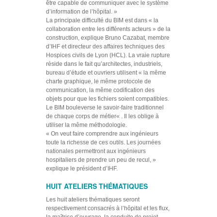
être capable de communiquer avec le système
d’information de l’hôpital
. »
La principale difficulté du BIM est dans «
la
collaboration entre les différents acteurs
» de la
construction, explique Bruno Cazabat, membre
d’IHF et directeur des affaires techniques des
Hospices civils de Lyon (HCL). La vraie rupture
réside dans le fait qu’architectes, industriels,
bureau d’étude et ouvriers utilisent «
la même
charte graphique, le même protocole de
communication, la même codification des
objets pour que les fichiers soient compatibles.
Le BIM bouleverse le savoir-faire traditionnel
de chaque corps de métier
« . Il les oblige à
utiliser la même méthodologie.
«
On veut faire comprendre aux ingénieurs
toute la richesse de ces outils. Les journées
nationales permettront aux ingénieurs
hospitaliers de prendre un peu de recul
, »
explique le président d’IHF.
HUIT ATELIERS THÉMATIQUES
Les huit ateliers thématiques seront
respectivement consacrés à l’hôpital et les flux,
la maîtrise d’ouvrage, la conduite de projet,