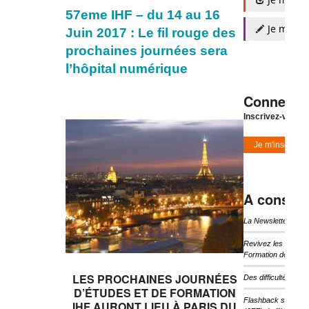
57eme IHF – du 14 au 16
Je m'insc
Juin 2017 : Le fil rouge des
prochaines journées sera
l’hôpital numérique
Connexio
Inscrivez-vous à
Je m'inscris
A consulte
La Newsletter d’I
Revivez les temps 
Formation de l’IHF
LES PROCHAINES JOURNÉES
Des difficultés pou
D’ÉTUDES ET DE FORMATION
Flashback sur les 
IHF AURONT LIEU À PARIS DU