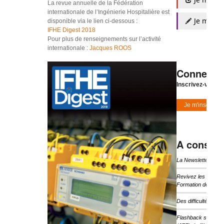
La revue annuelle de la Fédération
internationale de l’Ingénierie Hospitalière est
Je m'insc
disponible via le lien ci-dessous :
IFHE Digest 2018
Pour plus de renseignements sur l’activité
internationale :
Jacques ROOS
Connexio
Inscrivez-vous à
Je m'inscris
A consulte
La Newsletter d’I
Revivez les temps 
Formation de l’IHF
Des difficultés pou
Flashback sur les 