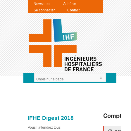
Newsletter
Adhérer
Se connecter
Contact
Compte I
IFHE Digest 2018
Vous l’attendiez tous !
Je m'auth