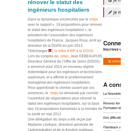
rénover le statut des
ingénieurs hospitaliers
Je m'insc
Dans la dynamique enclenchée par le
smps
avec le rapport « 19 propositions pour rénover
le statut des ingénieurs hospitaliers », le
président de l’association des ingénieurs
hospitaliers de France, Jacques Roos, écrit au
Connexio
directeur de la DGOS en juin 2013.
Inscrivez-vous à
Téléchargez
la lettre d’IHF à la DGOS
.
Lors du congrès du
smps
, Jean DEBEAUPUIS,
Directeur Général de l’Offre de Soins (DGOS),
Je m'inscris
a annoncé pour 2014 un nouveau régime
indemnitaire pour les ingénieurs et techniciens
supérieurs, et a affirmé le positionnement
A consulte
managérial des ingénieurs hospitaliers.
Pour approfondir le chemin ouvert par ces
annonces, le
smps
lui demande par courrier
La Newsletter d’I
l’ouverture de négociations pour rénover le
statut des ingénieurs hospitaliers, sur la base
Revivez les temps 
Formation de l’IHF
des 19 propositions transmises à la ministre de
la santé en mai 2013
Des difficultés pou
Une délégation du smps a été reçue par
Madame Lévêque, directrice générale de
Flashback sur les 
l’administration et de la fonction publique.