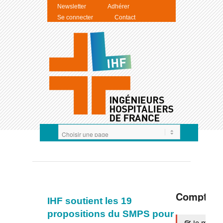
Newsletter
Adhérer
Se connecter
Contact
Compte I
IHF soutient les 19
propositions du SMPS pour
Je m'auth