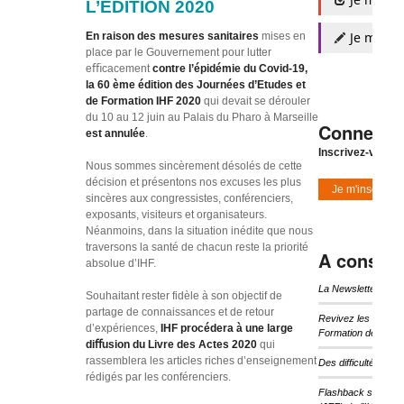
L’EDITION 2020
Je m'insc
En raison des mesures sanitaires
mises en
place par le Gouvernement pour lutter
eﬃcacement
contre l’épidémie du Covid‐19,
la 60 ème édition des Journées d’Etudes et
de Formation IHF 2020
qui devait se dérouler
du 10 au 12 juin au Palais du Pharo à Marseille
Connexio
est annulée
.
Inscrivez-vous à
Nous sommes sincèrement désolés de cette
décision et présentons nos excuses les plus
Je m'inscris
sincères aux congressistes, conférenciers,
exposants, visiteurs et organisateurs.
Néanmoins, dans la situation inédite que nous
traversons la santé de chacun reste la priorité
A consulte
absolue d’IHF.
La Newsletter d’I
Souhaitant rester fidèle à son objectif de
partage de connaissances et de retour
Revivez les temps 
d’expériences,
IHF procédera à une large
Formation de l’IHF
diﬀusion du Livre des Actes 2020
qui
rassemblera les articles riches d’enseignement
Des difficultés pou
rédigés par les conférenciers.
Flashback sur les 