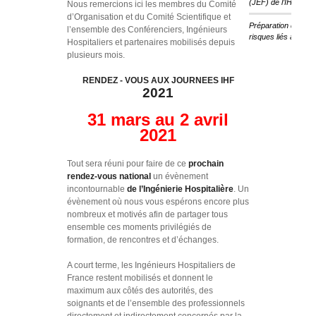
(JEF) de l’IHF
Nous remercions ici les membres du Comité
d’Organisation et du Comité Scientifique et
Préparation des ét
l’ensemble des Conférenciers, Ingénieurs
risques liés au cha
Hospitaliers et partenaires mobilisés depuis
plusieurs mois.
RENDEZ ‐ VOUS AUX JOURNEES IHF
2021
31 mars au 2 avril
2021
Tout sera réuni pour faire de ce
prochain
rendez‐vous national
un évènement
incontournable
de l’Ingénierie Hospitalière
. Un
évènement où nous vous espérons encore plus
nombreux et motivés afin de partager tous
ensemble ces moments privilégiés de
formation, de rencontres et d’échanges.
A court terme, les Ingénieurs Hospitaliers de
France restent mobilisés et donnent le
maximum aux côtés des autorités, des
soignants et de l’ensemble des professionnels