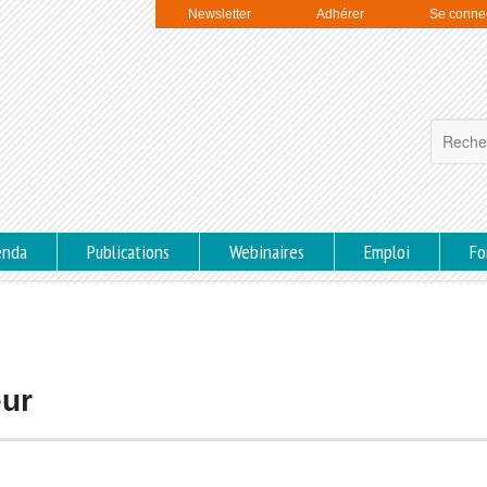
Newsletter
Adhérer
Se conne
enda
Publications
Webinaires
Emploi
Fo
eur