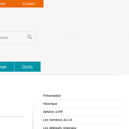
cter
Contact
rum
Outils
Présentation
Historique
Adhérer à IHF
Les membres du CA
Les délégués régionaux