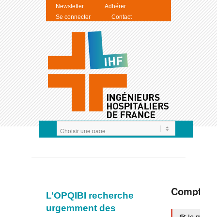
Newsletter
Adhérer
Se connecter
Contact
Compte I
L’OPQIBI recherche
urgemment des
Je m'auth