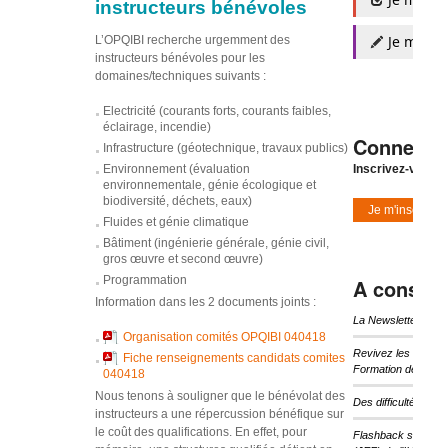
instructeurs bénévoles
Je m'insc
L’OPQIBI recherche urgemment des
instructeurs bénévoles pour les
domaines/techniques suivants :
Electricité (courants forts, courants faibles,
éclairage, incendie)
Connexio
Infrastructure (géotechnique, travaux publics)
Environnement (évaluation
Inscrivez-vous à
environnementale, génie écologique et
biodiversité, déchets, eaux)
Je m'inscris
Fluides et génie climatique
Bâtiment (ingénierie générale, génie civil,
gros œuvre et second œuvre)
Programmation
A consulte
Information dans les 2 documents joints :
La Newsletter d’I
Organisation comités OPQIBI 040418
Revivez les temps 
Fiche renseignements candidats comites
Formation de l’IHF
040418
Nous tenons à souligner que le bénévolat des
Des difficultés pou
instructeurs a une répercussion bénéfique sur
le coût des qualifications. En effet, pour
Flashback sur les 