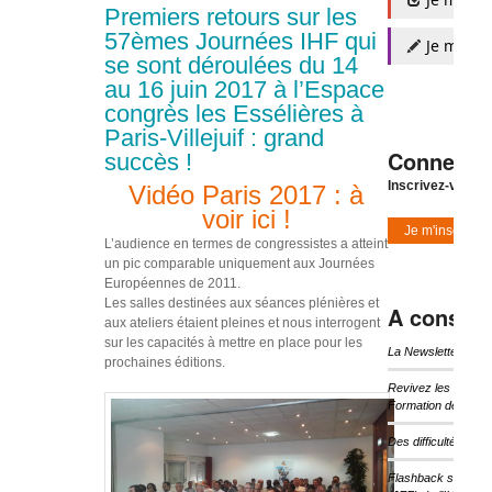
Premiers retours sur les
57èmes Journées IHF qui
Je m'insc
se sont déroulées du 14
au 16 juin 2017 à l’Espace
congrès les Essélières à
Paris-Villejuif : grand
Connexio
succès !
Inscrivez-vous à
Vidéo Paris 2017 : à
voir ici !
Je m'inscris
L’audience en termes de congressistes a atteint
un pic comparable uniquement aux Journées
Européennes de 2011.
Les salles destinées aux séances plénières et
A consulte
aux ateliers étaient pleines et nous interrogent
sur les capacités à mettre en place pour les
La Newsletter d’I
prochaines éditions.
Revivez les temps 
Formation de l’IHF
Des difficultés pou
Flashback sur les 