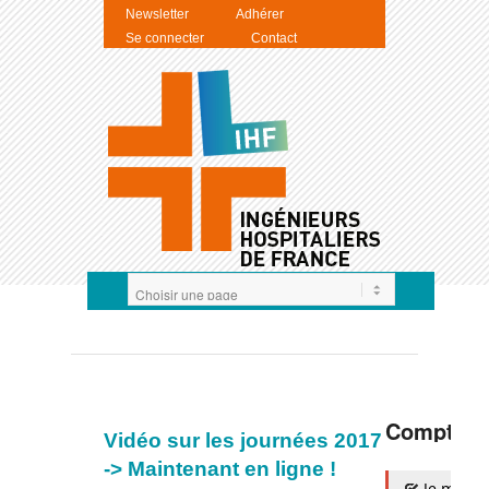
Newsletter
Adhérer
Se connecter
Contact
Compte I
Vidéo sur les journées 2017
-> Maintenant en ligne !
Je m'auth