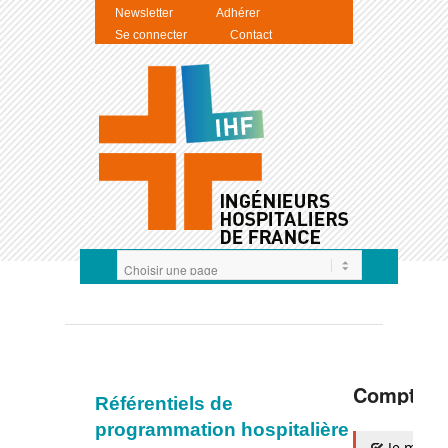
Newsletter
Adhérer
Se connecter
Contact
Compte I
Référentiels de
programmation hospitalière
Je m'auth