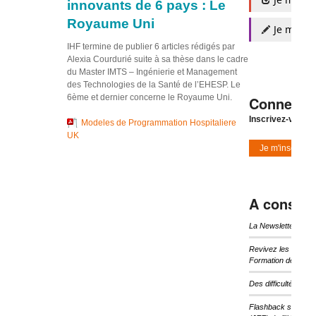
innovants de 6 pays : Le
Royaume Uni
Je m'insc
IHF termine de publier 6 articles rédigés par
Alexia Courdurié suite à sa thèse dans le cadre
du Master IMTS – Ingénierie et Management
des Technologies de la Santé de l’EHESP. Le
6ème et dernier concerne le Royaume Uni.
Connexio
Inscrivez-vous à
Modeles de Programmation Hospitaliere
UK
Je m'inscris
A consulte
La Newsletter d’I
Revivez les temps 
Formation de l’IHF
Des difficultés pou
Flashback sur les 