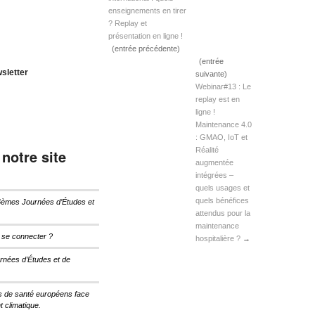
enseignements en tirer
? Replay et
présentation en ligne !
(entrée précédente)
(entrée
sletter
suivante)
Webinar#13 : Le
replay est en
ligne !
Maintenance 4.0
: GMAO, IoT et
Réalité
 notre site
augmentée
intégrées –
quels usages et
quels bénéfices
6èmes Journées d’Études et
attendus pour la
maintenance
u se connecter ?
hospitalière ?
→
rnées d’Études et de
s de santé européens face
 climatique.