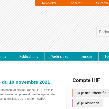
Newsletter
Adhérer
Se conne
enda
Publications
Webinaires
Emploi
Fo
Compte IHF
le du 19 novembre 2021
rs hospitaliers de France (IHF) ,c’est le
Je m'authentifie
ée régionale composée d’une délégation de
spitaliers issus de la région AURA,
Je m'inscris