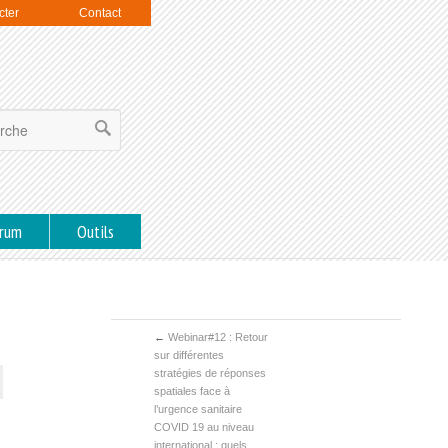
cter
Contact
rum
Outils
←
Webinar#12 : Retour
sur différentes
stratégies de réponses
spatiales face à
l’urgence sanitaire
COVID 19 au niveau
international : quels