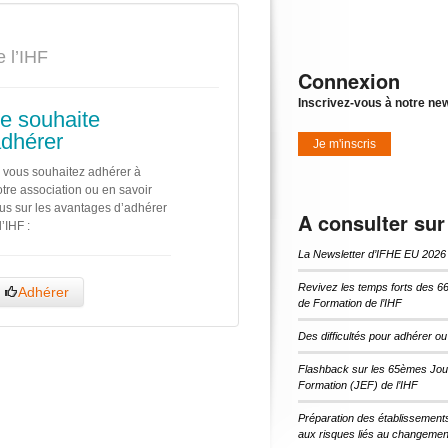
 l’IHF
Connexion
Inscrivez-vous à notre new
e souhaite
dhérer
Je m'inscris
 vous souhaitez adhérer à
tre association ou en savoir
us sur les avantages d’adhérer
A consulter sur
l’IHF :
La Newsletter d’IFHE EU 2026
Revivez les temps forts des 6
Adhérer
de Formation de l’IHF
Des difficultés pour adhérer o
Flashback sur les 65èmes Jou
Formation (JEF) de l’IHF
Préparation des établissement
aux risques liés au changement