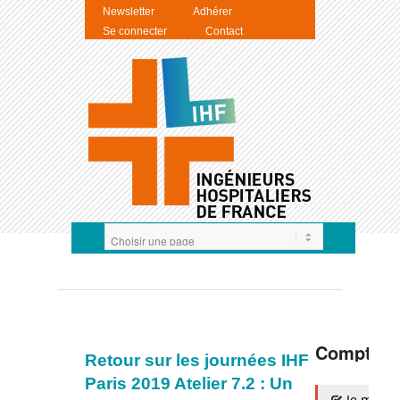
Newsletter
Adhérer
Se connecter
Contact
Compte I
Retour sur les journées IHF
Paris 2019 Atelier 7.2 : Un
Je m'auth