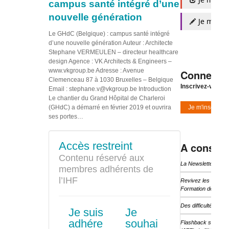
campus santé intégré d’une
nouvelle génération
Je m'insc
Le GHdC (Belgique) : campus santé intégré
d’une nouvelle génération Auteur : Architecte
Stephane VERMEULEN – directeur healthcare
design Agence : VK Architects & Engineers –
www.vkgroup.be Adresse : Avenue
Connexio
Clemenceau 87 à 1030 Bruxelles – Belgique
Inscrivez-vous à
Email : stephane.v@vkgroup.be Introduction
Le chantier du Grand Hôpital de Charleroi
(GHdC) a démarré en février 2019 et ouvrira
Je m'inscris
ses portes…
Accès restreint
A consulte
Contenu réservé aux
La Newsletter d’I
membres adhérents de
l’IHF
Revivez les temps 
Formation de l’IHF
Des difficultés pou
Je suis
Je
adhére
souhai
Flashback sur les 