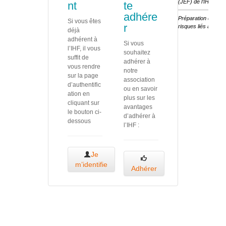
(JEF) de l’IHF
nt
te
adhére
Préparation des ét
Si vous êtes
r
risques liés au cha
déjà
adhérent à
Si vous
l’IHF, il vous
souhaitez
suffit de
adhérer à
vous rendre
notre
sur la page
association
d’authentific
ou en savoir
ation en
plus sur les
cliquant sur
avantages
le bouton ci-
d’adhérer à
dessous
l’IHF :
Je
m’identifie
Adhérer