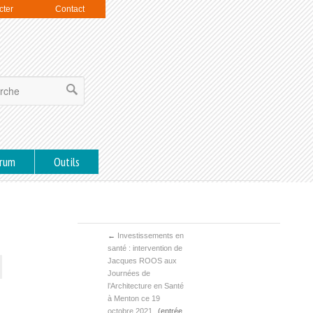
cter
Contact
rum
Outils
←
Investissements en
santé : intervention de
Jacques ROOS aux
Journées de
l’Architecture en Santé
à Menton ce 19
octobre 2021
(entrée