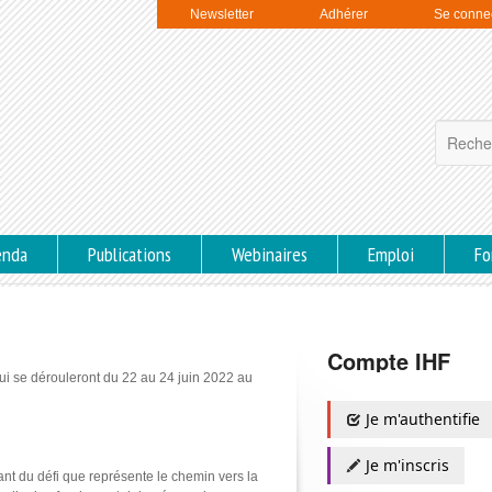
Newsletter
Adhérer
Se conne
enda
Publications
Webinaires
Emploi
Fo
Compte IHF
i se dérouleront du 22 au 24 juin 2022 au
Je m'authentifie
Je m'inscris
nt du défi que représente le chemin vers la