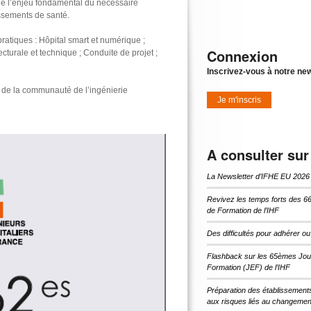
rde l’enjeu fondamental du nécessaire
issements de santé.
 pratiques : Hôpital smart et numérique ;
Connexion
cturale et technique ; Conduite de projet ;
Inscrivez-vous à notre new
s de la communauté de l’ingénierie
Je m'inscris
A consulter sur
La Newsletter d’IFHE EU 2026
Revivez les temps forts des 6
de Formation de l’IHF
Des difficultés pour adhérer o
Flashback sur les 65èmes Jou
Formation (JEF) de l’IHF
Préparation des établissement
aux risques liés au changement