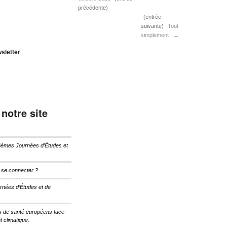
précédente)
(entrée
suivante)
Tout
simplement !
→
sletter
 notre site
6èmes Journées d’Études et
u se connecter ?
rnées d’Études et de
s de santé européens face
 climatique.