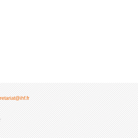
etariat@ihf.fr
T