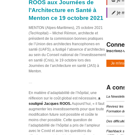
ROOS aux Journées de
l’Architecture en Santé à
Je m'insc
Menton ce 19 octobre 2021
MENTON (Alpes-Maritimes), 25 octobre 2021
(TecHopital) – Michel Rémon, architecte et
président de la commission bonnes pratiques
Connexio
de l’Union des architectes francophones en
santé (UAFS), a fustigé l’absence d’architectes
Inscrivez-vous à
au sein du Conseil national de l’investissement
en santé (Cnis), le 19 octobre lors des
Je m'inscris
Journées de l’architecture en santé (JAS) à
Menton.
…
A consulte
En matière d’adaptabilité de l’hôpital, une
La Newsletter d’I
réflexion sur le coût global est nécessaire,
a
souligné Jacques ROOS.
Aujourd’hui, « il faut
Revivez les temps 
augmenter les investissements pour que toute
Formation de l’IHF
modification future soit possible et coûte le
moins cher possible. Cette question de
Des difficultés pou
l’adaptabilité de l’hôpital a pris de l’ampleur
avec le Covid et avec les questions du
Flashback sur les 