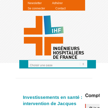
Newsletter
Adhérer
Se connecter
Contact
Compte I
Investissements en santé :
intervention de Jacques
Je m'auth