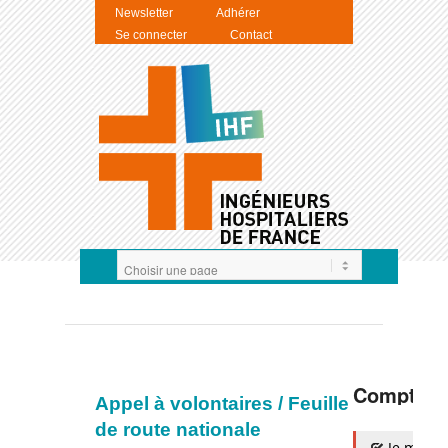
Newsletter
Adhérer
Se connecter
Contact
Compte I
Appel à volontaires / Feuille
de route nationale
Je m'auth