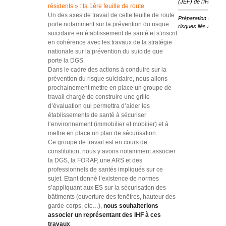
(JEF) de l’IHF
résidents » : la 1ère feuille de route
Un des axes de travail de cette feuille de route
Préparation des ét
porte notamment sur la prévention du risque
risques liés au cha
suicidaire en établissement de santé et s’inscrit
en cohérence avec les travaux de la stratégie
nationale sur la prévention du suicide que
porte la DGS.
Dans le cadre des actions à conduire sur la
prévention du risque suicidaire, nous allons
prochainement mettre en place un groupe de
travail chargé de construire une grille
d’évaluation qui permettra d’aider les
établissements de santé à sécuriser
l’environnement (immobilier et mobilier) et à
mettre en place un plan de sécurisation.
Ce groupe de travail est en cours de
constitution, nous y avons notamment associer
la DGS, la FORAP, une ARS et des
professionnels de santés impliqués sur ce
sujet. Etant donné l’existence de normes
s’appliquant aux ES sur la sécurisation des
bâtiments (ouverture des fenêtres, hauteur des
garde-corps, etc…),
nous souhaiterions
associer un représentant des IHF à ces
travaux
.