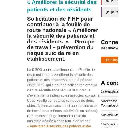
« Améliorer la sécurité des
patients et des résidents
Je m'insc
Sollicitation de l’IHF pour
contribuer à la feuille de
route nationale « Améliorer
la sécurité des patients et
Connexio
des résidents » – Groupe
de travail – prévention du
Inscrivez-vous à
risque suicidaire en
établissement.
Je m'inscris
La DGOS porte actuellement une Feuille de
route nationale « Améliorer la sécurité des
patients et des résidents » pour la période
A consulte
2023-2025, qui a pour objectif de renforcer la
culture sécurité et de réduire la survenue
La Newsletter d’I
d’évènements indésirables associés aux soins.
Cette Feuille de route se compose de deux
Revivez les temps 
objectifs transversaux, ainsi que de cinq axes
Formation de l’IHF
de travail (eux-mêmes subdivisés en actions).
Des difficultés pou
Ci-dessous la page internet du site du
ministère dédiée à cette feuille de route :
Flashback sur les 
« Améliorer la sécurité des patients et des