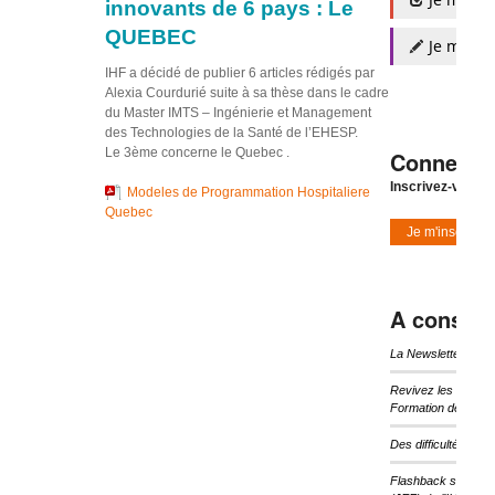
innovants de 6 pays : Le
QUEBEC
Je m'insc
IHF a décidé de publier 6 articles rédigés par
Alexia Courdurié suite à sa thèse dans le cadre
du Master IMTS – Ingénierie et Management
des Technologies de la Santé de l’EHESP.
Le 3ème concerne le Quebec .
Connexio
Inscrivez-vous à
Modeles de Programmation Hospitaliere
Quebec
Je m'inscris
A consulte
La Newsletter d’I
Revivez les temps 
Formation de l’IHF
Des difficultés pou
Flashback sur les 