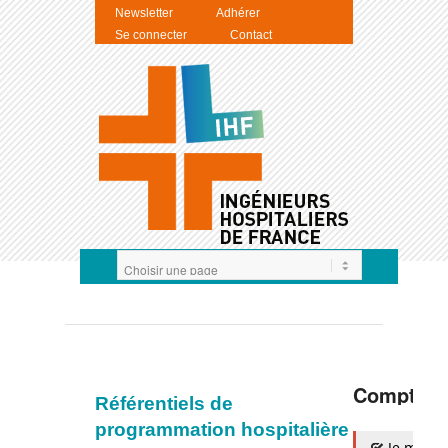
Newsletter
Adhérer
Se connecter
Contact
Compte I
Référentiels de
programmation hospitalière
Je m'auth