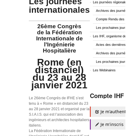
Les journées
Les journées régionales
internationales
Archives des journées régi
Compte Rendu des dernière
26ème Congrès
Les prochaines journées r
de la Fédération
Les IHF, organisme de forma
Internationale de
l’Ingénierie
Actes des dernières journé
Hospitalière
Archives des journées nati
Rome (en
Les prochaines journées na
distanciel)
Les Webinaires
du 23 au 28
janvier 2021
Compte IHF
Le 26ème Congrès de IFHE s’est
tenu à « Rome » en distanciel du 23
au 28 janvier 2021 et organisé par la
Je m'authentifie
S.I.A.I.S. qui est l’association des
ingénieurs et architectes hospitaliers
Je m'inscris
italiens.
La Fédération Internationale de