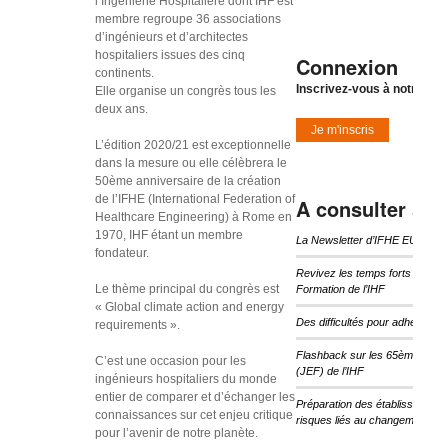
l’Ingénierie Hospitalière dont IHF est
membre regroupe 36 associations
d’ingénieurs et d’architectes
hospitaliers issues des cinq
Connexion
continents.
Inscrivez-vous à notre new
Elle organise un congrès tous les
deux ans.
Je m'inscris
L’édition 2020/21 est exceptionnelle
dans la mesure ou elle célèbrera le
50ème anniversaire de la création
de l’IFHE (International Federation of
A consulter sur 
Healthcare Engineering) à Rome en
1970, IHF étant un membre
La Newsletter d’IFHE EU 2026
fondateur.
Revivez les temps forts des 6
Le thème principal du congrès est
Formation de l’IHF
« Global climate action and energy
Des difficultés pour adhérer ou
requirements ».
Flashback sur les 65èmes Jour
C’est une occasion pour les
(JEF) de l’IHF
ingénieurs hospitaliers du monde
entier de comparer et d’échanger les
Préparation des établissement
connaissances sur cet enjeu critique
risques liés au changement cli
pour l’avenir de notre planète.