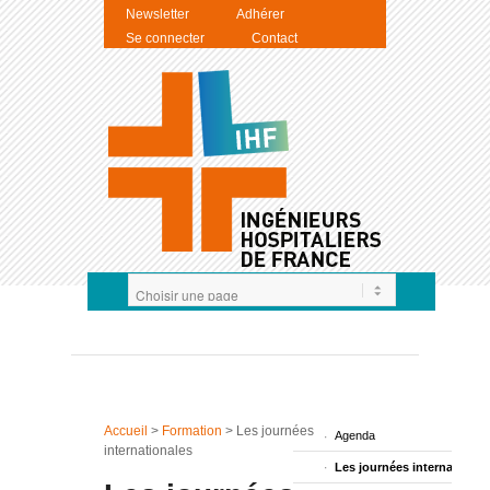
Newsletter
Adhérer
Se connecter
Contact
Accueil
>
Formation
>
Les journées
Agenda
internationales
Les journées international