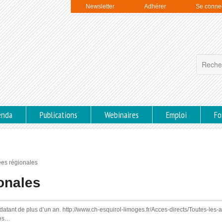
Newsletter
Adhérer
Se conne
enda
Publications
Webinaires
Emploi
Fo
ées régionales
onales
atant de plus d’un an. http://www.ch-esquirol-limoges.fr/Acces-directs/Toutes-les-a
ces…